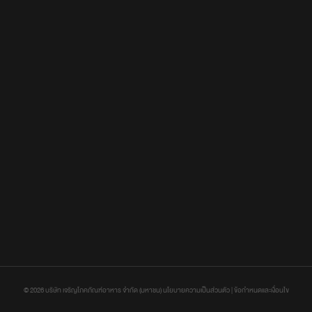
©
2026
บริษัท เจริญโภคภัณฑ์อาหาร จำกัด (มหาชน)
นโยบายความเป็นส่วนตัว
|
ข้อกำหนดและเงื่อนไข